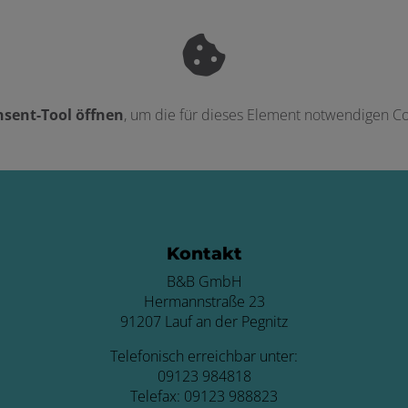
sent-Tool öffnen
, um die für dieses Element notwendigen Co
ten
Kontakt
B&B GmbH
Hermannstraße 23
91207 Lauf an der Pegnitz
Telefonisch erreichbar unter:
09123 984818
Telefax: 09123 988823