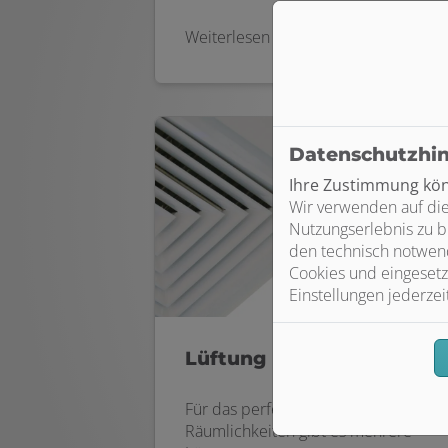
Weiterlesen
Datenschutzhi
Ihre Zustimmung könn
Wir verwenden auf die
Nutzungserlebnis zu b
den technisch notwend
Cookies und eingesetz
Einstellungen jederzei
Lüftung
Für das perfekte Klima in Ihren
Räumlichkeiten gibt es mehrere