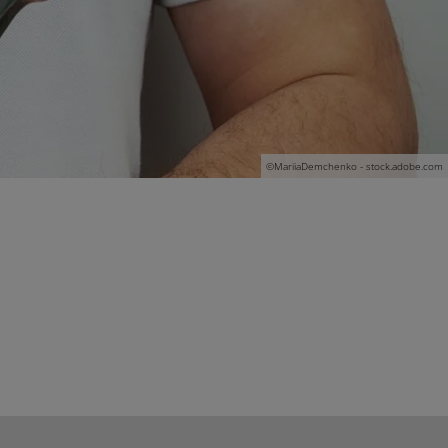
©MariiaDemchenko - stock.adobe.com