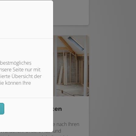
Weiterlesen
 bestmögliches
sere Seite nur mit
ierte Übersicht der
ie können Ihre
Aus- und Umbauten
n
Gestalten Sie Ihr Zuhause nach Ihren
Wünschen. Unsere Aus- und