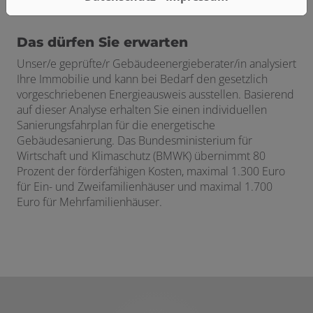
Das dürfen Sie erwarten
Unser/e geprüfte/r Gebäudeenergieberater/in analysiert
Ihre Immobilie und kann bei Bedarf den gesetzlich
vorgeschriebenen Energieausweis ausstellen. Basierend
auf dieser Analyse erhalten Sie einen individuellen
Sanierungsfahrplan für die energetische
Gebäudesanierung. Das Bundesministerium für
Wirtschaft und Klimaschutz (BMWK) übernimmt 80
Prozent der förderfähigen Kosten, maximal 1.300 Euro
für Ein- und Zweifamilienhäuser und maximal 1.700
Euro für Mehrfamilienhäuser.