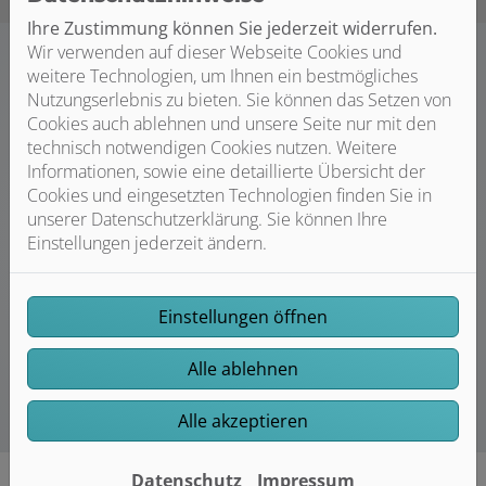
Ihre Zustimmung können Sie jederzeit widerrufen.
Wir verwenden auf dieser Webseite Cookies und
weitere Technologien, um Ihnen ein bestmögliches
Nutzungserlebnis zu bieten. Sie können das Setzen von
Energieberatung von B&B GmbH
Cookies auch ablehnen und unsere Seite nur mit den
technisch notwendigen Cookies nutzen. Weitere
Ihre professionelle Beratung vor Ort
Informationen, sowie eine detaillierte Übersicht der
Alte Fensterdichtungen, keine ausreichende Dämmung
Cookies und eingesetzten Technologien finden Sie in
an den Außenwänden oder ein schlechter Wirkungsgrad
unserer Datenschutzerklärung. Sie können Ihre
in der Heizungsanlage: Die Gründe für eine schlechte
Einstellungen jederzeit ändern.
Energiebilanz können sehr vielfältig sein. B&B GmbH ist
Ihr Fachbetrieb aus Lauf an der Pegnitz für eine
umfassende Energieberatung, durchgeführt von
Einstellungen öffnen
unserem/r geprüften Gebäudeenergieberater/in.
Alle ablehnen
Alle akzeptieren
Datenschutz
Impressum