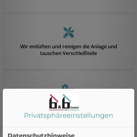
Wir entlüften und reinigen die Anlage und
tauschen Verschleißteile
Wir regeln und stellen den Heizkessel richtig ein
Privatsphäre­einstellungen
Datenschutzhinweise